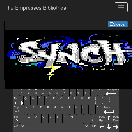
The Empresses Bibliothea
Sideb
Sidebar
Esc
F1
F2
F3
F4
F5
F6
F7
F8
F9
F10
F11
F12
Home
End
Ins
Del
~
!
@
#
$
%
^
&
*
(
)
_
+
Backspace
`
1
2
3
4
5
6
7
8
9
0
-
=
Tab
Q
W
E
R
T
Y
U
I
O
P
{
}
|
[
]
\
Caps
A
S
D
F
G
H
J
K
L
:
"
Enter
Lock
;
'
Shift
Z
X
C
V
B
N
M
<
>
?
Page
Page
,
.
/
Up
Down
Ctrl
Alt
Alt
Ctrl