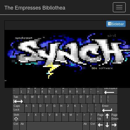
The Empresses Bibliothea
Sideb
Sidebar
Esc
F1
F2
F3
F4
F5
F6
F7
F8
F9
F10
F11
F12
Home
End
Ins
Del
~
!
@
#
$
%
^
&
*
(
)
_
+
Backspace
`
1
2
3
4
5
6
7
8
9
0
-
=
Tab
Q
W
E
R
T
Y
U
I
O
P
{
}
|
[
]
\
Caps
A
S
D
F
G
H
J
K
L
:
"
Enter
Lock
;
'
Shift
Z
X
C
V
B
N
M
<
>
?
Page
Page
,
.
/
Up
Down
Ctrl
Alt
Alt
Ctrl